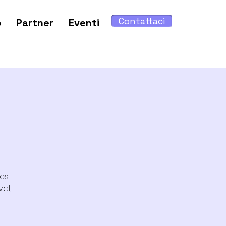
Contattaci
o
Partner
Eventi
ics
al,