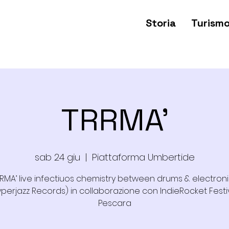
Storia
Turism
TRRMA'
sab 24 giu
  |  
Piattaforma Umbertide
RMA’ live infectiuos chemistry between drums & electron
yperjazz Records) in collaborazione con IndieRocket Festiv
Pescara