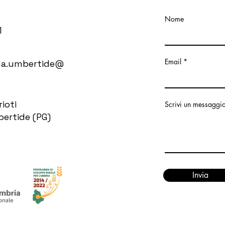
Nome
1
Email
ma.umbertide@
rioti
Scrivi un messaggi
ertide (PG)
Invia