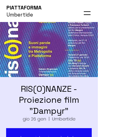
PIATTAFORMA
Umbertide
RIS(O)NANZE -
Proiezione film
"Dampyr"
gio 26 gen
  |  
Umbertide