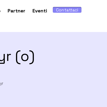
Contattaci
o
Partner
Eventi
r (o)
yr