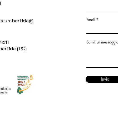
1
Email
ma.umbertide@
rioti
Scrivi un messaggi
ertide (PG)
Invia