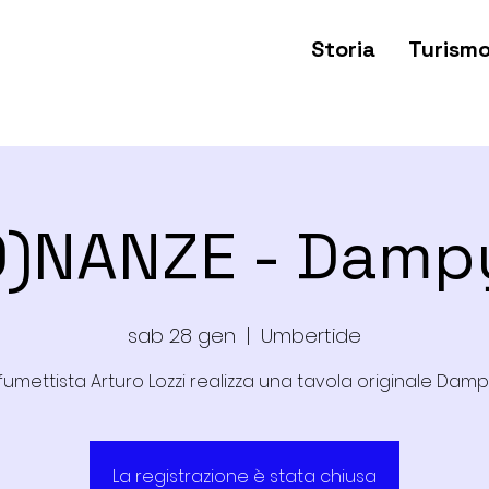
Storia
Turism
O)NANZE - Dampy
sab 28 gen
  |  
Umbertide
l fumettista Arturo Lozzi realizza una tavola originale Damp
La registrazione è stata chiusa