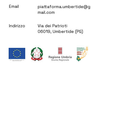
Email
piattaforma.umbertide@g
mail.com
Indirizzo
Via dei Patrioti
06019, Umbertide (PG)
Contattaci
Nome
Cognome